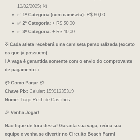
10/02/2025) 🎽
✅
1ª Categoria (com camiseta):
R$ 60,00
✅
2ª Categoria:
+ R$ 50,00
✅
3ª Categoria:
+ R$ 40,00
❎
Cada atleta receberá uma camiseta personalizada (exceto
os que já possuem).
ℹ️
A vaga é garantida somente com o envio do comprovante
de pagamento.
ℹ️
💳
Como Pagar
💳
Chave Pix:
Celular: 15991335319
Nome:
Tiago Rech de Castilhos
🎉
Venha Jogar!
Não fique de fora dessa! Garanta sua vaga, reúna sua
equipe e venha se divertir no Circuito Beach Farm!