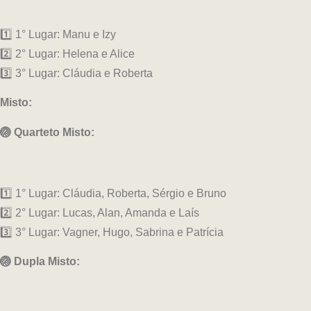
1️⃣ 1° Lugar: Manu e Izy
2️⃣ 2° Lugar: Helena e Alice
3️⃣ 3° Lugar: Cláudia e Roberta
Misto:
🏐 Quarteto Misto:
1️⃣ 1° Lugar: Cláudia, Roberta, Sérgio e Bruno
2️⃣ 2° Lugar: Lucas, Alan, Amanda e Laís
3️⃣ 3° Lugar: Vagner, Hugo, Sabrina e Patrícia
🏐 Dupla Misto: