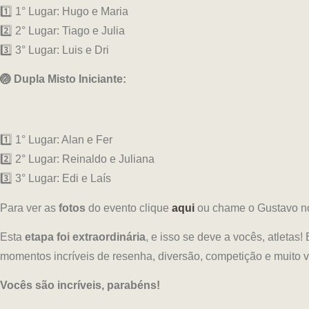
1️⃣ 1° Lugar: Hugo e Maria
2️⃣ 2° Lugar: Tiago e Julia
3️⃣ 3° Lugar: Luis e Dri
🏐 Dupla Misto Iniciante:
1️⃣ 1° Lugar: Alan e Fer
2️⃣ 2° Lugar: Reinaldo e Juliana
3️⃣ 3° Lugar: Edi e Laís
Para ver as
fotos
do evento clique
aqui
ou chame o Gustavo 
Esta
etapa foi extraordinária
, e isso se deve a vocês, atleta
momentos incríveis de resenha, diversão, competição e muito vô
Vocês são incríveis, parabéns!