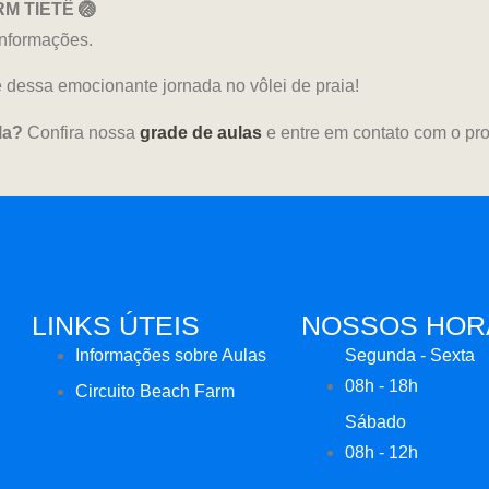
RM TIETÊ 🏐
informações.
e dessa emocionante jornada no vôlei de praia!
la?
Confira nossa
grade de aulas
e entre em contato com o pr
LINKS ÚTEIS
NOSSOS HOR
Informações sobre Aulas
Segunda - Sexta
08h - 18h
Circuito Beach Farm
Sábado
08h - 12h