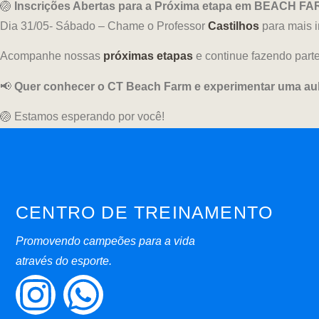
🏐
Inscrições Abertas para a Próxima etapa em BEACH FA
Dia 31/05- Sábado – Chame o Professor
Castilhos
para mais 
Acompanhe nossas
próximas etapas
e continue fazendo part
📢
Quer conhecer o CT Beach Farm e experimentar uma au
🏐 Estamos esperando por você!
CENTRO DE TREINAMENTO
Promovendo campeões para a vida
através do esporte.